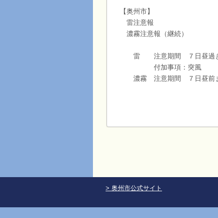
【奥州市】
雷注意報
濃霧注意報（継続）
雷 注意期間 ７日昼過ぎ
付加事項：突風
濃霧 注意期間 ７日昼前
> 奥州市公式サイト