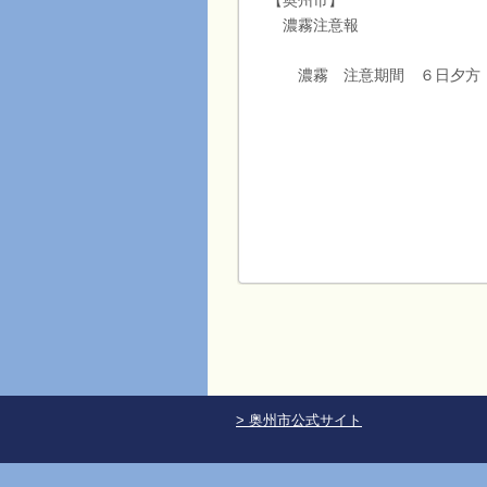
【奥州市】
濃霧注意報
濃霧 注意期間 ６日夕方
> 奥州市公式サイト