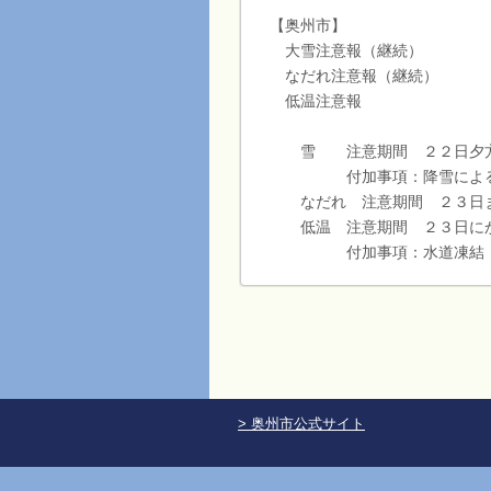
【奥州市】
大雪注意報（継続）
なだれ注意報（継続）
低温注意報
雪 注意期間 ２２日夕方
付加事項：降雪による
なだれ 注意期間 ２３日
低温 注意期間 ２３日にか
付加事項：水道凍結 
> 奥州市公式サイト