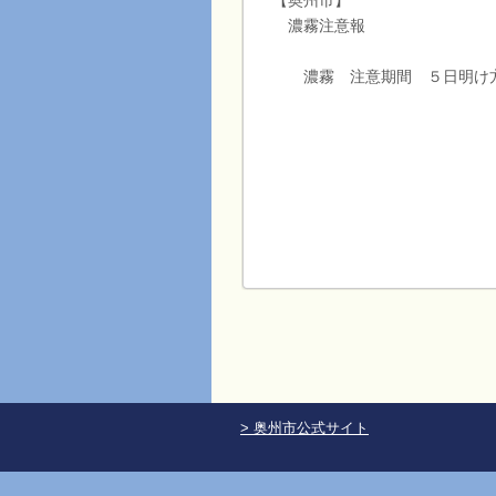
【奥州市】
濃霧注意報
濃霧 注意期間 ５日明け
> 奥州市公式サイト